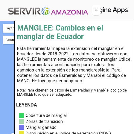
MANGLEE: Cambios en el
Layers
Layers
manglar de Ecuador
S2 2022
S2 2020
MAATE
Cambio 2022
Geometry Imports
+ new layer
Esta herramienta mapea la extensión del manglar en el
geometry
Ecuador desde 2018-2022. Los datos se obtuvieron con
MANGLEE la herramienta de monitoreo de manglar. Utilice
las herramientas a continuación para explorar los
cambios en la extensión de los manglaresNota: Para
obtener los datos de Esmeraldas y Manabí el código de
MANGLEE tuvo que ser adaptado.
Nota: Para obtener los datos de Esmeraldas y Manabí el código de
MANGLEE tuvo que ser adaptado.
LEYENDA
Cobertura de manglar
Zonas de transición
Manglar ganado
Dismunición en el índice de vegetación (NDVI)